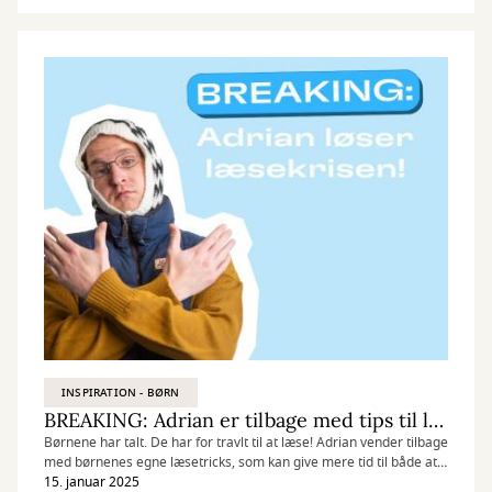
INSPIRATION - BØRN
BREAKING: Adrian er tilbage med tips til læsning
Børnene har talt. De har for travlt til at læse! Adrian vender tilbage
med børnenes egne læsetricks, som kan give mere tid til både at
dyrke fællesskabet med vennerne og at læse brandvarme
15. januar 2025