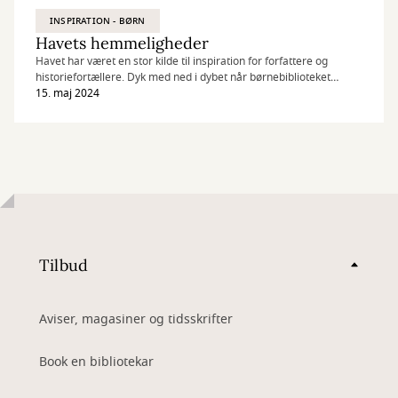
INSPIRATION - BØRN
Havets hemmeligheder
Havet har været en stor kilde til inspiration for forfattere og
historiefortællere. Dyk med ned i dybet når børnebiblioteket
sætter fokus på havets hemmeligheder i både fiktion og fakta.
15. maj 2024
Tilbud
Aviser, magasiner og tidsskrifter
Book en bibliotekar