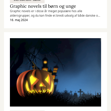
Graphic novels til børn og unge
Graphic novels er i disse år meget populære hos alle
aldersgrupper, og du kan finde et bredt udvalg af både danske og
engelske graphic novels på biblioteket.
16. maj 2024