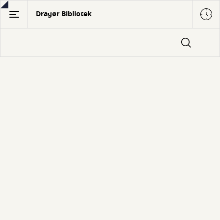
Gå
Dragør Bibliotek
til
hovedindhold