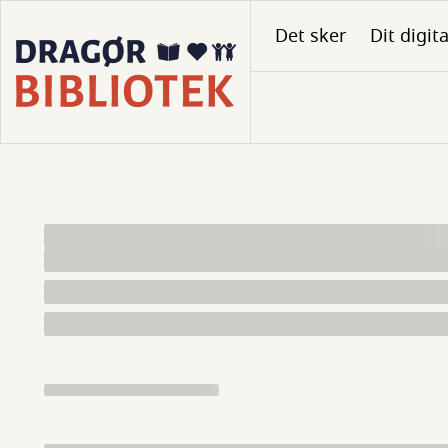
Gå
Det sker
Dit digit
til
hovedindhold