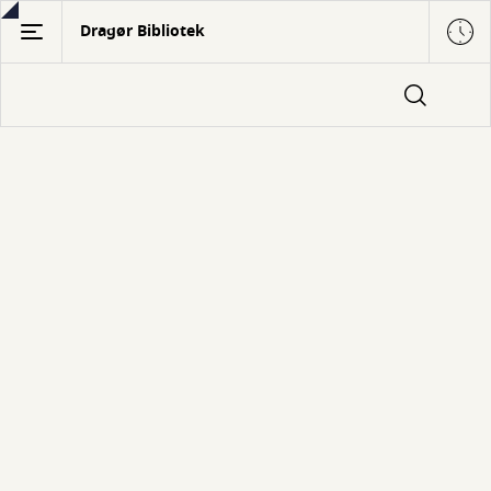
Gå
Dragør Bibliotek
til
hovedindhold