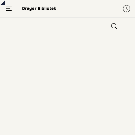
Gå
Dragør Bibliotek
til
hovedindhold