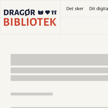
Gå
Det sker
Dit digit
til
hovedindhold