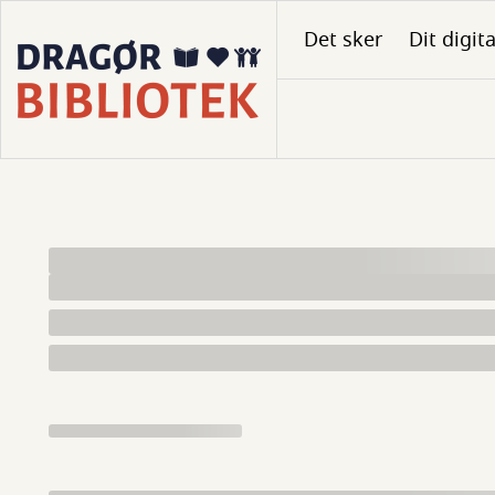
Gå
Det sker
Dit digit
til
hovedindhold