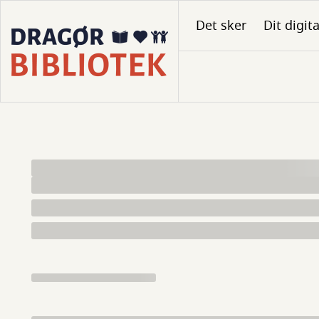
Gå
Det sker
Dit digit
til
hovedindhold