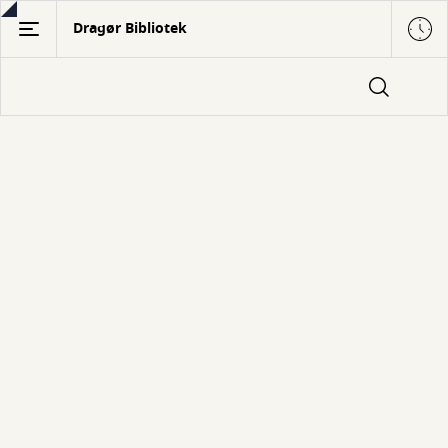
Gå
Dragør Bibliotek
til
hovedindhold