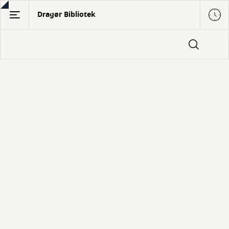
Gå
Dragør Bibliotek
til
hovedindhold