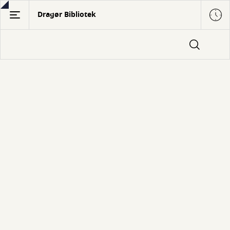
Gå
Dragør Bibliotek
til
hovedindhold