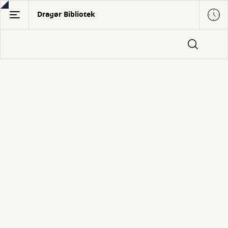
Gå
Dragør Bibliotek
til
hovedindhold