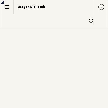
Gå
Dragør Bibliotek
til
hovedindhold