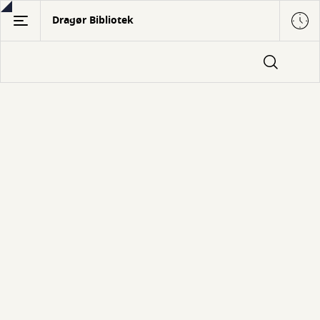
Gå
Dragør Bibliotek
til
hovedindhold