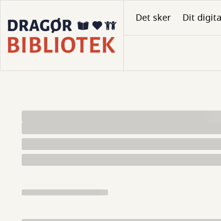
Gå
Det sker
Dit digit
til
hovedindhold