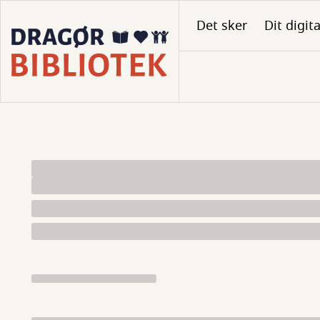
Gå
Det sker
Dit digit
til
hovedindhold