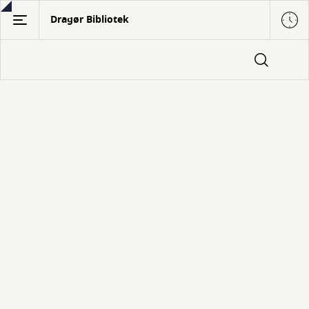
Gå
Dragør Bibliotek
til
hovedindhold