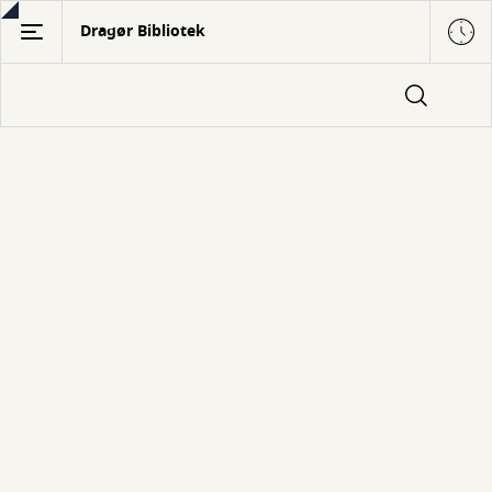
Gå
Dragør Bibliotek
til
hovedindhold