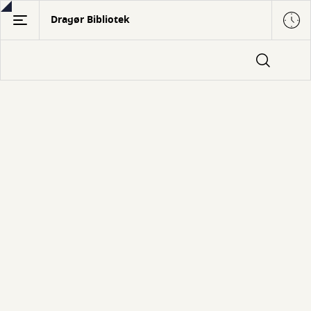
Gå
Dragør Bibliotek
til
hovedindhold