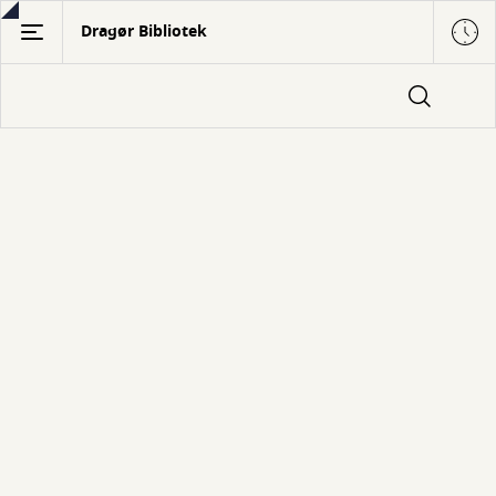
Gå
Dragør Bibliotek
til
hovedindhold