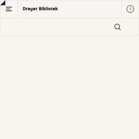
Gå
Dragør Bibliotek
til
hovedindhold