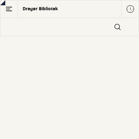
Gå
Dragør Bibliotek
til
hovedindhold