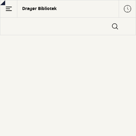
Gå
Dragør Bibliotek
til
hovedindhold