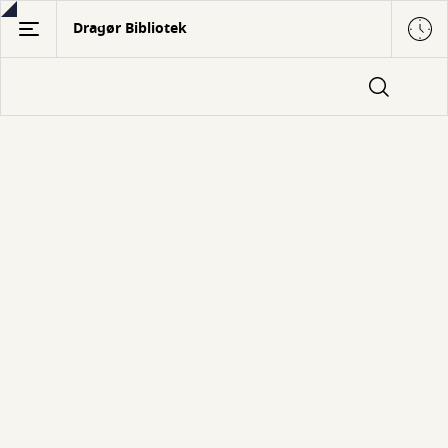
Gå
Dragør Bibliotek
til
hovedindhold