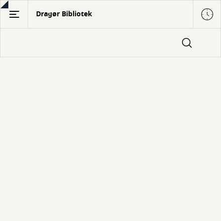
Gå
Dragør Bibliotek
til
hovedindhold