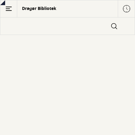
Gå
Dragør Bibliotek
til
hovedindhold