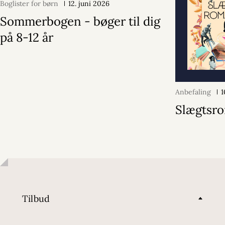
Boglister for børn
12. juni 2026
Sommerbogen - bøger til dig
på 8-12 år
Anbefaling
1
Slægtsr
Tilbud