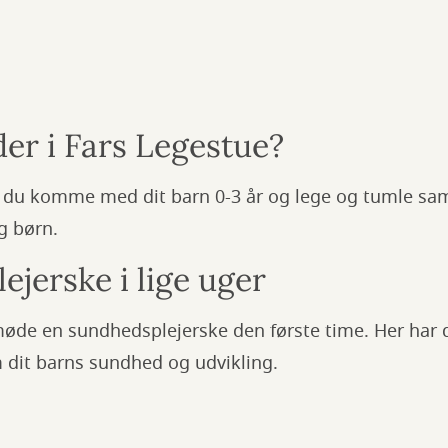
er i Fars Legestue?
n du komme med dit barn 0-3 år og lege og tumle 
g børn.
jerske i lige uger
møde en sundhedsplejerske den første time. Her har 
 dit barns sundhed og udvikling.