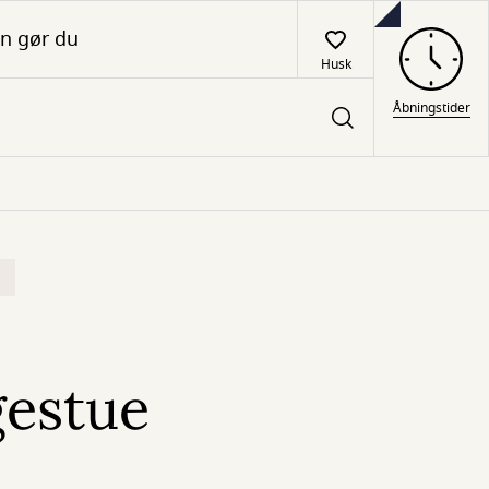
n gør du
Husk
Åbningstider
gestue