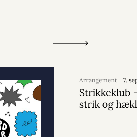
Arrangement
7. s
Strikkeklub 
strik og hæk