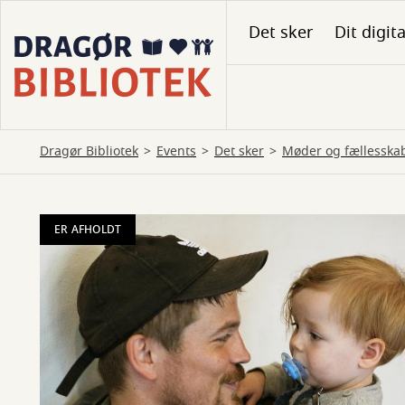
Gå
Det sker
Dit digit
til
hovedindhold
Dragør Bibliotek
Events
Det sker
Møder og fællesska
ER AFHOLDT