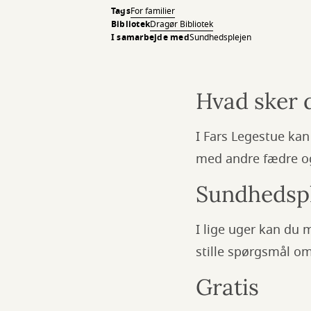
Tags
For familier
Bibliotek
Dragør Bibliotek
I samarbejde med
Sundhedsplejen
Hvad sker d
I Fars Legestue ka
med andre fædre o
Sundhedsple
I lige uger kan du 
stille spørgsmål om
Gratis